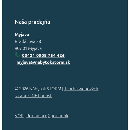
Naša predajňa
Myjava
Bradáčova 28
907 01 Myjava
00421 0908 754 426
myjava@nabytokstorm.sk
© 2026 Nábytok STORM |
Tvorba webových
stránok: NET boost
VOP
|
Reklamačný poriadok