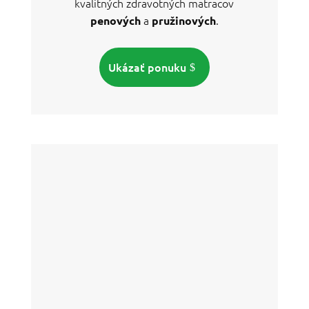
kvalitných zdravotných matracov
a
.
penových
pružinových
Ukázať ponuku