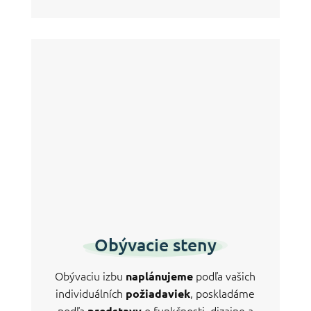
Obývacie steny
Obývaciu izbu
podľa vašich
naplánujeme
individuálních
, poskladáme
požiadaviek
podľa
o funkčnosti, dizajne a
predstavy